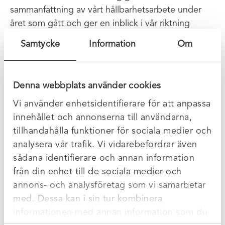
sammanfattning av vårt hållbarhetsarbete under
året som gått och ger en inblick i vår riktning
framåt.
Samtycke
Information
Om
XR:s arbete är långsiktigt och ska bidra till
uppfyllanden av Agenda 2030 och de globala
Denna webbplats använder cookies
målen. Vi har som mål att vara Klimatneutral 2035
samt satsar även på medarbetarskap,
Vi använder enhetsidentifierare för att anpassa
värdeskapande affärsutveckling och hållbarhet i
innehållet och annonserna till användarna,
värdekedjan.
tillhandahålla funktioner för sociala medier och
analysera vår trafik. Vi vidarebefordrar även
Vi kopplar även samman vårt Hållbarhetsarbete
sådana identifierare och annan information
med Fair Transport, som är transportbranschens
från din enhet till de sociala medier och
hållbarhetscertifiering med grunderna i
annons- och analysföretag som vi samarbetar
trafiksäkerhet, arbetsmiljö, samt miljö och klimat.
med. Dessa kan i sin tur kombinera
informationen med annan information som du
XR Hållbarhetsredovisning 2024