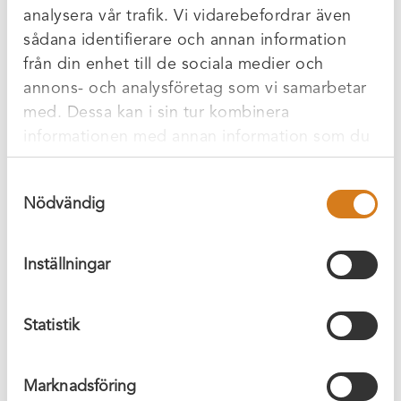
analysera vår trafik. Vi vidarebefordrar även
”Med AVAB:s expertis inom farligt avfall och
sådana identifierare och annan information
vätskeanalys får vi en unik
från din enhet till de sociala medier och
kompetensförstärkning som kompletterar vår
annons- och analysföretag som vi samarbetar
befintliga verksamhet”, säger Magnus Eriksson,
med. Dessa kan i sin tur kombinera
VD på XR Miljöhantering AB.
informationen med annan information som du
har tillhandahållit eller som de har samlat in
För kunderna innebär det att de får tillgång till ett
Samtyckesval
när du har använt deras tjänster.
komplett tjänsteutbud, ökad kapacitet och ännu
Nödvändig
bättre service med Skrofrags ägande i XR och
partnerskap.
Inställningar
För mer information, kontakta:
Magnus Eriksson, VD XR Miljöhantering AB
Statistik
010-474 10 09
magnus.eriksson@xr.nu
Marknadsföring