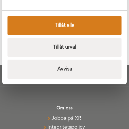
Av:
Elin Swärd
Tillåt alla
Föregående
Tillåt urval
Hållbarhetsredovisning 2024
Avvisa
Om oss
Jobba på XR
Integritetspolicy