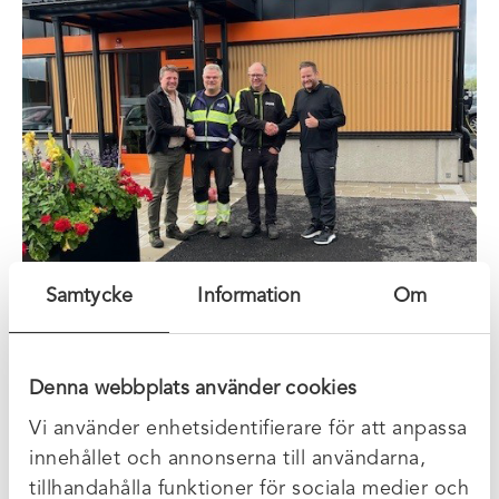
Samtycke
Information
Om
Denna webbplats använder cookies
XR Miljöhantering AB tar nästa steg i sin tillväxtresa
genom att förvärva Avfall Väst AB (AVAB), en
Vi använder enhetsidentifierare för att anpassa
ledande aktör inom provtagning och analys av
innehållet och annonserna till användarna,
farligt avfall samt vätskeanalyser.
tillhandahålla funktioner för sociala medier och