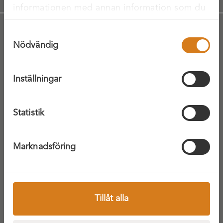
informationen med annan information som du
har tillhandahållit eller som de har samlat in
Samtyckesval
när du har använt deras tjänster.
Nödvändig
Om oss
Jobba på XR
Inställningar
Integritetspolicy
Visselblåsning
Statistik
Marknadsföring
Tillåt alla