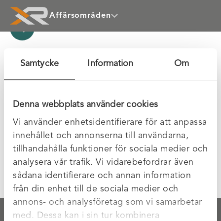
Affärsområden
11 December 2020
Samtycke
Information
Om
XR Kvalitetspolicy
Denna webbplats använder cookies
Av:
Emma
Vi använder enhetsidentifierare för att anpassa
innehållet och annonserna till användarna,
tillhandahålla funktioner för sociala medier och
analysera vår trafik. Vi vidarebefordrar även
Föregående
Nästa
XR Arbetsmiljöpolicy
XR Miljöpolicy
sådana identifierare och annan information
från din enhet till de sociala medier och
annons- och analysföretag som vi samarbetar
med. Dessa kan i sin tur kombinera